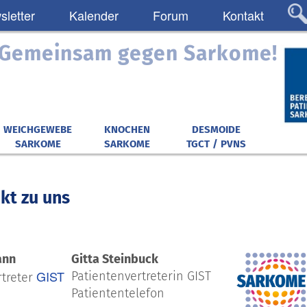
letter
Kalender
Forum
Kontakt
: Gemeinsam gegen Sarkome!
WEICHGEWEBE
KNOCHEN
DESMOIDE
SARKOME
SARKOME
TGCT / PVNS
kt zu uns
ann
Gitta Steinbuck
GIST
Patientenvertreterin GIST
rtreter
Patiententelefon