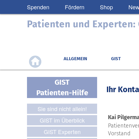
Spenden
Fördern
Shop
News
Patienten und Experten
ALLGEMEIN
GIST
GIST
Ihr Konta
Patienten-Hilfe
Sie sind nicht allein!
Kai Pilgerm
GIST im Überblick
Patientenve
GIST Experten
Vorstand