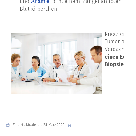
Anämie
und
, d. h. einem Mangel an roten
Blutkörperchen.
Knochensarko
Tumor auf ei
Verdachtsdi
einen Expert
Biopsie soll
Zuletzt aktualisiert: 25. März 2020