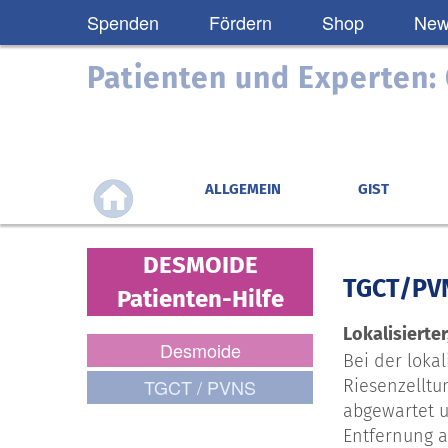
Spenden
Fördern
Shop
News
Patienten und Experten
ALLGEMEIN
GIST
DESMOIDE
TGCT/PV
Patienten-Hilfe
Lokalisierte
Desmoide
Bei der loka
TGCT / PVNS
Riesenzelltu
abgewartet u
Entfernung a