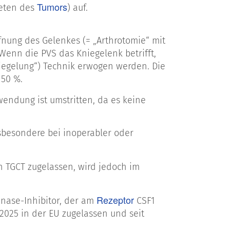
Tumors
reten des
) auf.
ffnung des Gelenkes (= „Arthrotomie“ mit
Wenn die PVS das Kniegelenk betrifft,
iegelung“) Technik erwogen werden. Die
 50 %.
wendung ist umstritten, da es keine
esondere bei inoperabler oder
on TGCT zugelassen, wird jedoch im
Rezeptor
kinase-Inhibitor, der am
CSF1
r 2025 in der EU zugelassen und seit