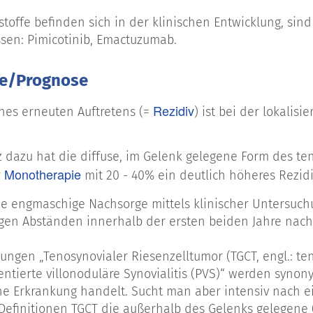
stoffe befinden sich in der klinischen Entwicklung, sin
ssen: Pimicotinib, Emactuzumab.
e/Prognose
Rezidiv
ines erneuten Auftretens (=
) ist bei der lokalis
 dazu hat die diffuse, im Gelenk gelegene Form des te
Monotherapie
r
mit 20 - 40% ein deutlich höheres Rezidi
ine engmaschige Nachsorge mittels klinischer Untersuc
en Abständen innerhalb der ersten beiden Jahre nach
ungen „Tenosynovialer Riesenzelltumor (TGCT, engl.: ten
mentierte villonoduläre Synovialitis (PVS)“ werden syn
he Erkrankung handelt. Sucht man aber intensiv nach ei
efinitionen TGCT die außerhalb des Gelenks gelegene (=