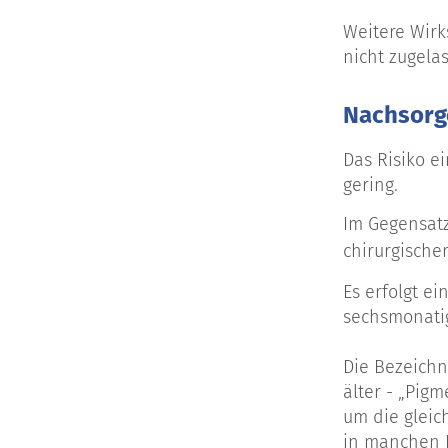
Weitere Wirk
nicht zugela
Nachsorg
Das Risiko e
gering.
Im Gegensatz
chirurgische
Es erfolgt e
sechsmonatig
Die Bezeichn
älter - „Pig
um die gleic
in manchen D