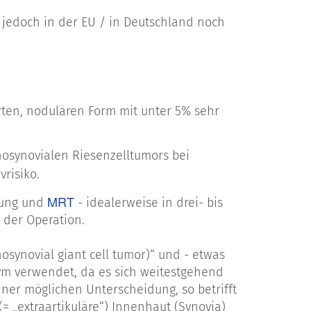
d jedoch in der EU / in Deutschland noch
ierten, nodulären Form mit unter 5% sehr
nosynovialen Riesenzelltumors bei
vrisiko.
MRT
hung und
- idealerweise in drei- bis
 der Operation.
osynovial giant cell tumor)“ und - etwas
onym verwendet, da es sich weitestgehend
ner möglichen Unterscheidung, so betrifft
 „extraartikuläre“) Innenhaut (Synovia)