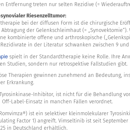
en Entfernung treten nur selten Rezidive (= Wiederauft
osynovialer Riesenzelltumor:
therapie bei der diffusen Form ist die chirurgische Erö
r Abtragung der Gelenkschleimhaut (= „Synovektomie“). 
ne kombinierte offene und arthroskopische („Gelenksp
Rezidivrate in der Literatur schwanken zwischen 9 und
apie
spielt in der Standardtherapie keine Rolle. Ihre An
en Studien, sondern nur retrospektive Fallstudien gibt.
se Therapien gewinnen zunehmend an Bedeutung, insb
der Erkrankung.
 Tyrosinkinase-Inhibitor, ist nicht für die Behandlung v
Off-Label-Einsatz in manchen Fällen verordnet.
(Romvimza
) ist ein selektiver kleinmolekularer Tyrosin
®
lating Factor 1) angreift. Vimseltinib ist seit Septembe
5 in Deutschland erhältlich.