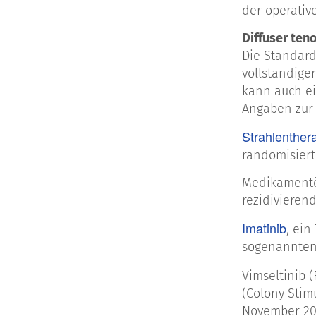
der operativ
Diffuser ten
Die Standard
vollständige
kann auch ei
Angaben zur 
Strahlenther
randomisiert
Medikamentö
rezidivieren
Imatinib
, ein
sogenannten 
Vimseltinib 
(Colony Stimu
November 202