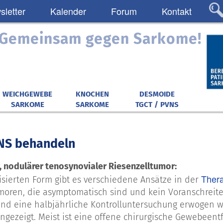
letter
Kalender
Forum
Kontakt
: Gemeinsam gegen Sarkome!
WEICHGEWEBE
KNOCHEN
DESMOIDE
SARKOME
SARKOME
TGCT / PVNS
NS behandeln
r, nodulärer tenosynovialer Riesenzelltumor:
Ther
lisierten Form gibt es verschiedene Ansätze in der
moren, die asymptomatisch sind und kein Voranschreite
nd eine halbjährliche Kontrolluntersuchung erwogen we
ngezeigt. Meist ist eine offene chirurgische Gewebeent