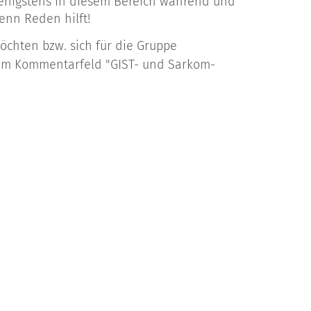
wenigstens in diesem Bereich während und
enn Reden hilft!
öchten bzw. sich für die Gruppe
 im Kommentarfeld "GIST- und Sarkom-