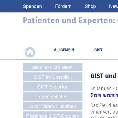
Spenden
Fördern
Shop
News
Patienten und Experten
ALLGEMEIN
GIST
Sie sind nicht allein!
GIST und
GIST im Überblick
GIST Experten
Im Januar 20
Denn niemand
Leben mit GIST
GIST Video Bibliothek
Das Ziel die
einer vertra
Regionale GIST-Gruppen