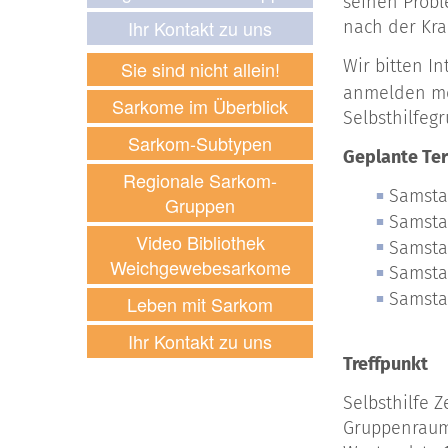
seinen Probl
Ihr Kontakt zu uns
nach der Kra
Wir bitten I
Sie sind nicht allein!
anmelden mö
Sarkome im Überblick
Selbsthilfeg
Sarkom-Subtypen
Geplante Ter
Regionale Sarkom-
Samstag
Gruppen
Samstag
Video Bibliothek
Samstag
Weichgewebesarkome
Samstag
Samstag
Leben mit Sarkom
Ihr Kontakt zu uns
Treffpunkt
Selbsthilfe
Gruppenrau