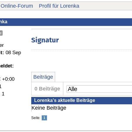
Online-Forum
Profil für Lorenka
enka
e
Signatur
er
t:
08 Sep
eldet:
Beiträge
 +0:00
1
0 Beiträge
:
1
Lorenka's aktuelle Beiträge
Keine Beiträge
Seite:
1