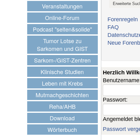
Veranstaltungen
Online-Forum
Forenregeln
FAQ
Podcast "selten&solide"
Datenschutz
Tumor Lotse zu
Neue Forenb
Sarkomen und GIST
Sarkom-/GIST-Zentren
Klinische Studien
Herzlich Wil
Benutzername
Leben mit Krebs
Mutmachgeschichten
Passwort:
Reha/AHB
Download
Angemeldet bl
Wörterbuch
Passwort verg