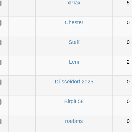
xPiax
5
e
Chester
0
e
Steff
0
e
Leni
2
e
Düsseldorf 2025
0
e
Birgit 58
0
e
roebms
0
e