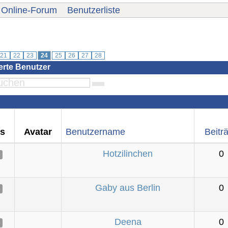
Online-Forum
Benutzerliste
21
22
23
24
25
26
27
28
ierte Benutzer
us
Avatar
Benutzername
Beitr
Hotzilinchen
0
e
Gaby aus Berlin
0
e
Deena
0
e