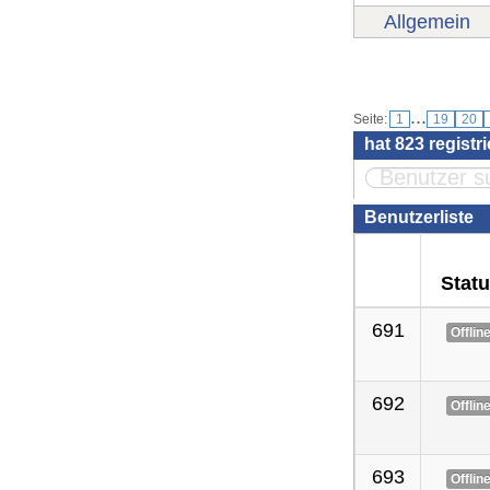
Allgemein
Benutzer
...
Seite:
1
19
20
hat
823
registr
Benutzerliste
Stat
691
Offlin
692
Offlin
693
Offlin