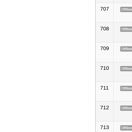
707
Offlin
708
Offlin
709
Offlin
710
Offlin
711
Offlin
712
Offlin
713
Offlin