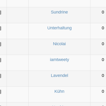
Sundrine
0
e
Unterhaltung
0
e
Nicolai
0
e
iamtweety
0
e
Lavendel
0
e
Kühn
0
e