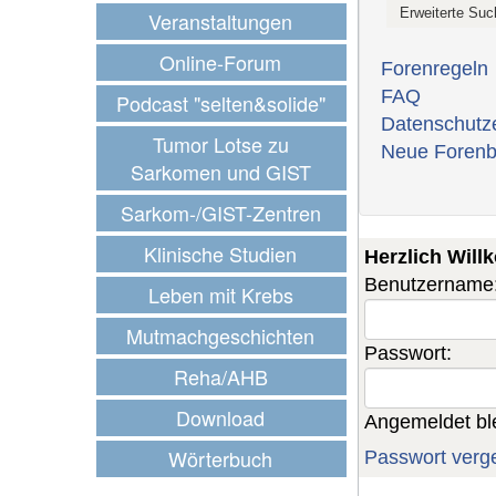
Veranstaltungen
Online-Forum
Forenregeln
FAQ
Podcast "selten&solide"
Datenschutz
Tumor Lotse zu
Neue Forenb
Sarkomen und GIST
Sarkom-/GIST-Zentren
Klinische Studien
Herzlich Wil
Benutzername
Leben mit Krebs
Mutmachgeschichten
Passwort:
Reha/AHB
Download
Angemeldet bl
Wörterbuch
Passwort verg