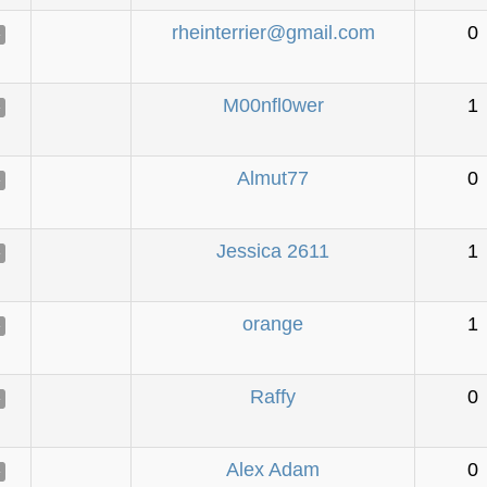
rheinterrier@gmail.com
0
e
M00nfl0wer
1
e
Almut77
0
e
Jessica 2611
1
e
orange
1
e
Raffy
0
e
Alex Adam
0
e