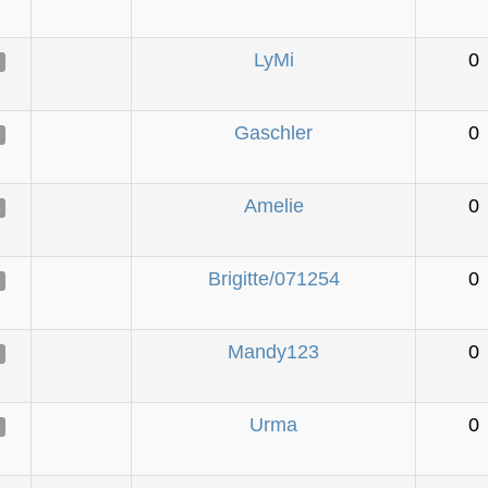
LyMi
0
e
Gaschler
0
e
Amelie
0
e
Brigitte/071254
0
e
Mandy123
0
e
Urma
0
e