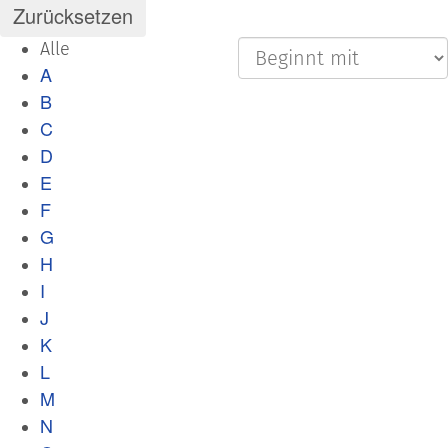
Alle
A
B
C
D
E
F
G
H
I
J
K
L
M
N