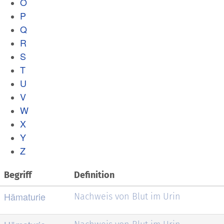
O
P
Q
R
S
T
U
V
W
X
Y
Z
Begriff
Definition
Hämaturie
Nachweis von Blut im Urin