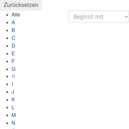
Alle
A
B
C
D
E
F
G
H
I
J
K
L
M
N