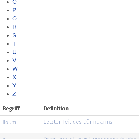
O
P
Q
R
S
T
U
V
W
X
Y
Z
Begriff
Definition
Ileum
Letzter Teil des Dünndarms