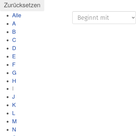
Alle
A
B
C
D
E
F
G
H
I
J
K
L
M
N