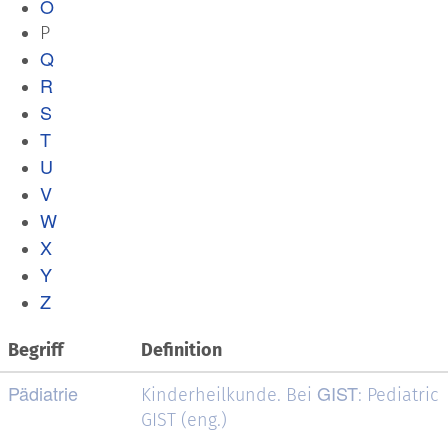
O
P
Q
R
S
T
U
V
W
X
Y
Z
Begriff
Definition
Pädiatrie
GIST
Kinderheilkunde. Bei
: Pediatric
GIST (eng.)