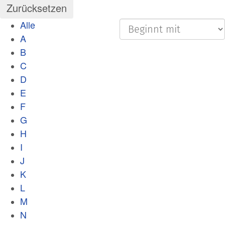
Alle
A
B
C
D
E
F
G
H
I
J
K
L
M
N