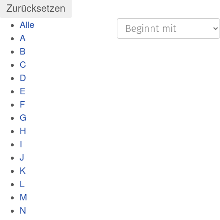
Alle
A
B
C
D
E
F
G
H
I
J
K
L
M
N