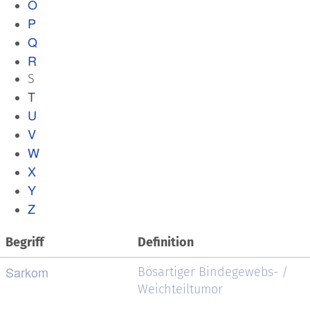
O
P
Q
R
S
T
U
V
W
X
Y
Z
Begriff
Definition
Sarkom
Bösartiger Bindegewebs- /
Weichteiltumor