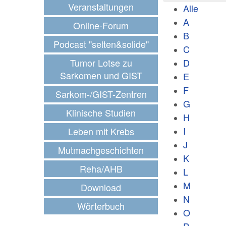
Veranstaltungen
Alle
A
Online-Forum
B
Podcast "selten&solide"
C
Tumor Lotse zu
D
Sarkomen und GIST
E
F
Sarkom-/GIST-Zentren
G
Klinische Studien
H
I
Leben mit Krebs
J
Mutmachgeschichten
K
Reha/AHB
L
M
Download
N
Wörterbuch
O