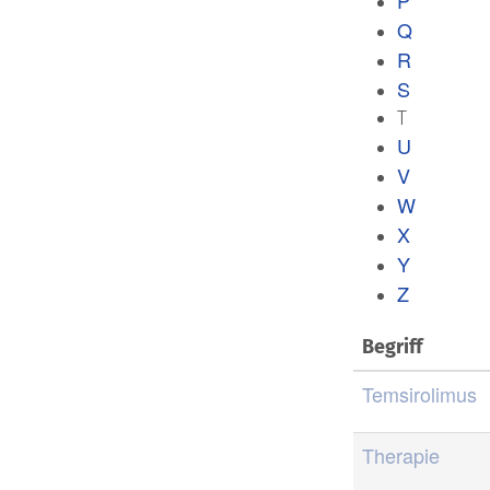
P
Q
R
S
T
U
V
W
X
Y
Z
Begriff
Temsirolimus
Therapie