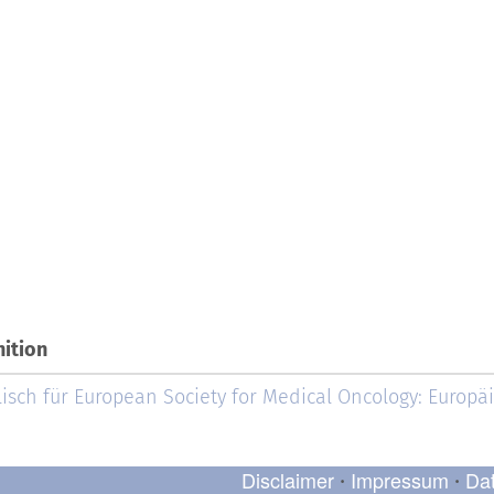
nition
isch für European Society for Medical Oncology: Europä
Disclaimer
Impressum
Da
•
•