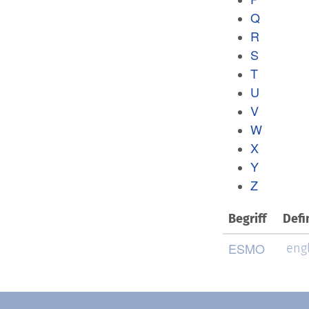
Q
R
S
T
U
V
W
X
Y
Z
Begriff
Defi
ESMO
engl