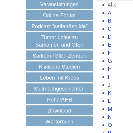
Veranstaltungen
Alle
A
Online-Forum
B
Podcast "selten&solide"
C
D
Tumor Lotse zu
Sarkomen und GIST
E
F
Sarkom-/GIST-Zentren
G
Klinische Studien
H
I
Leben mit Krebs
J
Mutmachgeschichten
K
Reha/AHB
L
M
Download
N
Wörterbuch
O
P