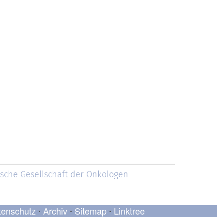
ische Gesellschaft der Onkologen
tenschutz
Archiv
Sitemap
Linktree
•
•
•