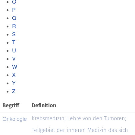
O
P
Q
R
S
T
U
V
W
X
Y
Z
Begriff
Definition
Onkologie
Krebsmedizin; Lehre von den Tumoren;
Teilgebiet der inneren Medizin das sich