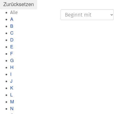
Alle
A
B
C
D
E
F
G
H
I
J
K
L
M
N