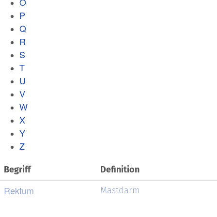
O
P
Q
R
S
T
U
V
W
X
Y
Z
Begriff
Definition
Rektum
Mastdarm