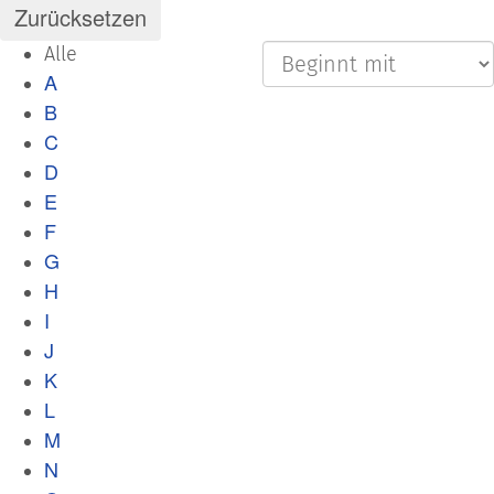
Alle
A
B
C
D
E
F
G
H
I
J
K
L
M
N