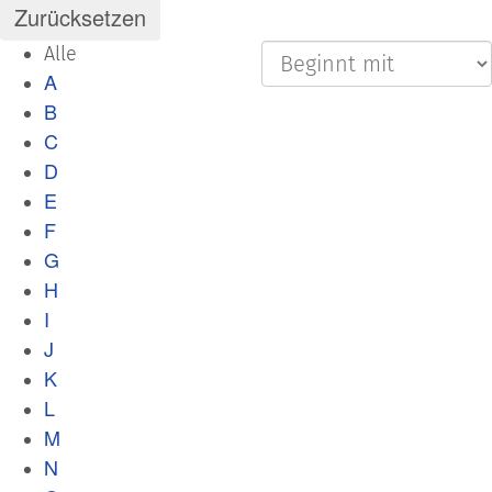
Alle
A
B
C
D
E
F
G
H
I
J
K
L
M
N