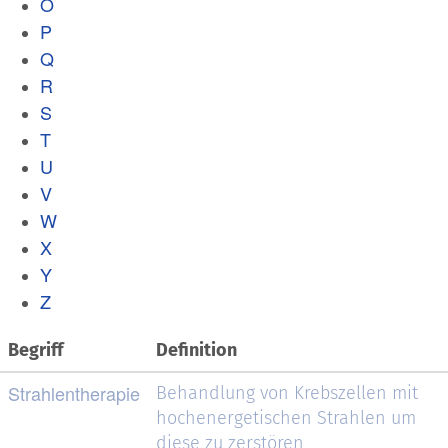
O
P
Q
R
S
T
U
V
W
X
Y
Z
Begriff
Definition
Strahlentherapie
Behandlung von Krebszellen mit
hochenergetischen Strahlen um
diese zu zerstören