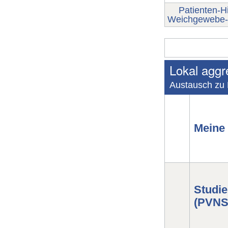
Patienten-Hi
Weichgewebe-
Lokal agg
Austausch zu
Meine
Studi
(PVNS