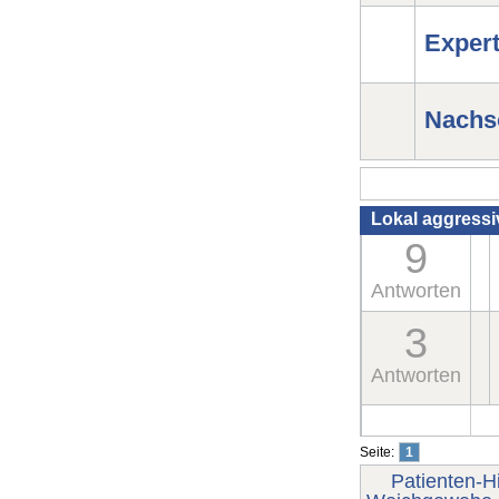
Exper
Nachs
Lokal aggress
9
Antworten
3
Antworten
Seite:
1
Patienten-Hi