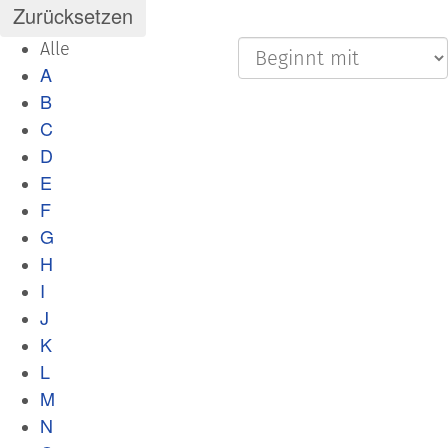
Alle
A
B
C
D
E
F
G
H
I
J
K
L
M
N