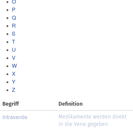
O
P
Q
R
S
T
U
V
W
X
Y
Z
Begriff
Definition
Intravenös
Medikamente werden direkt
in die Vene gegeben.