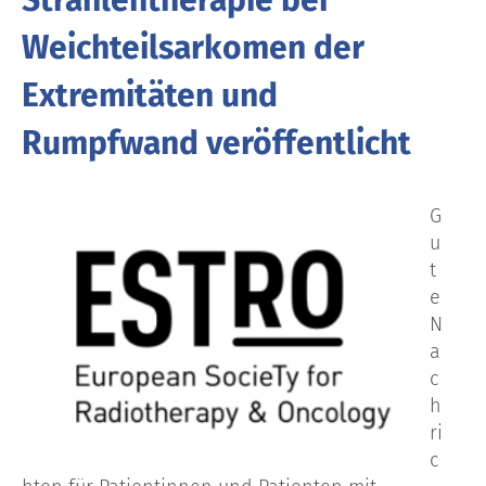
Weichteilsarkomen der
Extremitäten und
Rumpfwand veröffentlicht
G
u
t
e
N
a
c
h
ri
c