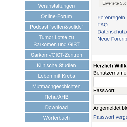
Veranstaltungen
Online-Forum
Forenregeln
FAQ
Podcast "selten&solide"
Datenschutz
Tumor Lotse zu
Neue Forenb
Sarkomen und GIST
Sarkom-/GIST-Zentren
Klinische Studien
Herzlich Wil
Benutzername
Leben mit Krebs
Mutmachgeschichten
Passwort:
Reha/AHB
Download
Angemeldet bl
Wörterbuch
Passwort verg