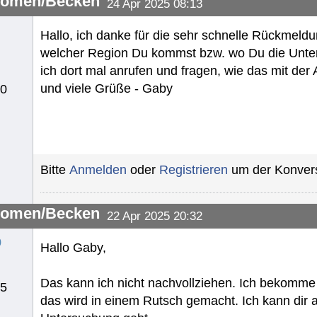
omen/Becken
24 Apr 2025 08:13
Hallo, ich danke für die sehr schnelle Rückmeldu
welcher Region Du kommst bzw. wo Du die Unter
ich dort mal anrufen und fragen, wie das mit d
und viele Grüße - Gaby
10
Bitte
Anmelden
oder
Registrieren
um der Konvers
omen/Becken
22 Apr 2025 20:32
o
Hallo Gaby,
Das kann ich nicht nachvollziehen. Ich bekom
25
das wird in einem Rutsch gemacht. Ich kann dir a