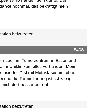
pertise vorhanden sein dürfte. Den
danke nochmal, das bekräftigt mein
ation beizutreten.
#1718
bin auch im Tumorzentrum in Essen und
 ja im Uniklinikum alles vorhanden. Mein
astasierter Gist mit Metastasen in Leber
i und die Terminfindung ist schwierig
 mich dort besser betreut.
ation beizutreten.