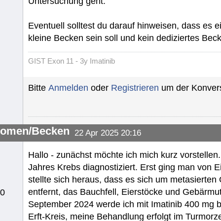
Untersuchung geht.
Eventuell solltest du darauf hinweisen, dass es
kleine Becken sein soll und kein dediziertes Be
GIST Exon 11 - 3y Imatinib
Bitte
Anmelden
oder
Registrieren
um der Konvers
omen/Becken
22 Apr 2025 20:16
Hallo - zunächst möchte ich mich kurz vorstelle
Jahres Krebs diagnostiziert. Erst ging man von E
stellte sich heraus, dass es sich um metasierte
entfernt, das Bauchfell, Eierstöcke und Gebärmu
10
September 2024 werde ich mit Imatinib 400 mg 
Erft-Kreis, meine Behandlung erfolgt im Turmo