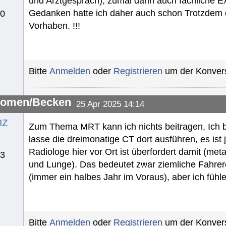
und Arztgespräch), zumal dann auch fachliche Ex
Gedanken hatte ich daher auch schon Trotzdem 
10
Vorhaben. !!!
Bitte
Anmelden
oder
Registrieren
um der Konvers
omen/Becken
25 Apr 2025 14:14
nz
Zum Thema MRT kann ich nichts beitragen, Ich 
lasse die dreimonatige CT dort ausführen, es ist
Radiologe hier vor Ort ist überfordert damit (met
23
und Lunge). Das bedeutet zwar ziemliche Fahrere
(immer ein halbes Jahr im Voraus), aber ich fühle
Bitte
Anmelden
oder
Registrieren
um der Konvers