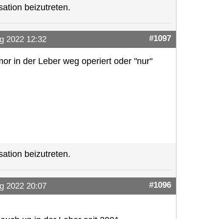
ation beizutreten.
#1097
g 2022 12:32
r in der Leber weg operiert oder "nur"
ation beizutreten.
#1096
g 2022 20:07