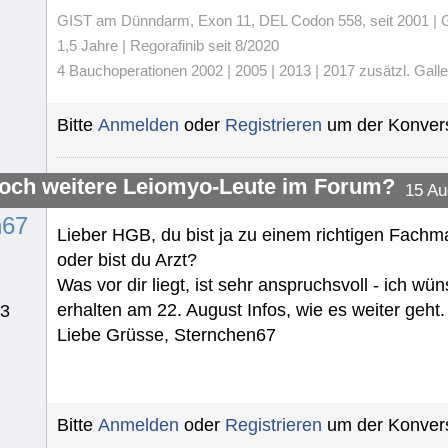
GIST am Dünndarm, Exon 11, DEL Codon 558, seit 2001 | Gli
1,5 Jahre | Regorafinib seit 8/2020
4 Bauchoperationen 2002 | 2005 | 2013 | 2017 zusätzl. Gall
Bitte
Anmelden
oder
Registrieren
um der Konvers
noch weitere Leiomyo-Leute im Forum?
15 Au
n67
Lieber HGB, du bist ja zu einem richtigen Fachm
oder bist du Arzt?
Was vor dir liegt, ist sehr anspruchsvoll - ich wü
erhalten am 22. August Infos, wie es weiter geht
13
Liebe Grüsse, Sternchen67
Bitte
Anmelden
oder
Registrieren
um der Konvers