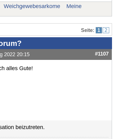
Weichgewebesarkome
Meine
Seite:
1
2
Forum?
#1107
g 2022 20:15
ch alles Gute!
ation beizutreten.