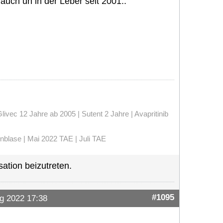
auch un in der Leber seit 2001..
vec 12 Jahre ab 2005 | Sutent 2 Jahre | Avapritinib
enblase | Mai 2022 TAE | Juli TAE
ation beizutreten.
#1095
g 2022 17:38