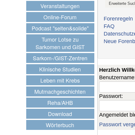
Veranstaltungen
Online-Forum
Forenregeln
FAQ
Podcast "selten&solide"
Datenschutz
Tumor Lotse zu
Neue Forenb
Sarkomen und GIST
Sarkom-/GIST-Zentren
Klinische Studien
Herzlich Wil
Benutzername
Leben mit Krebs
Mutmachgeschichten
Passwort:
Reha/AHB
Download
Angemeldet bl
Wörterbuch
Passwort verg