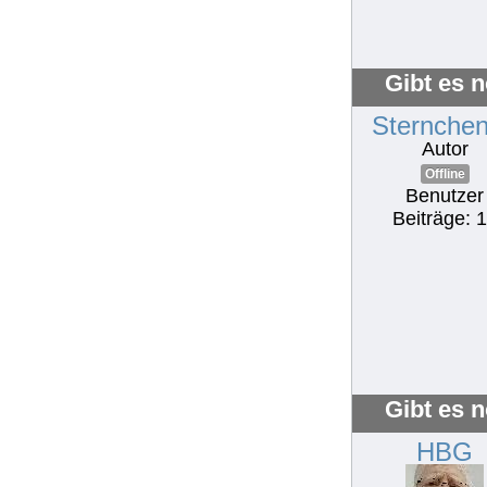
Gibt es 
Sternche
Autor
Offline
Benutzer
Beiträge: 
Gibt es 
HBG