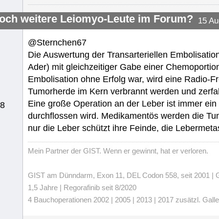
noch weitere Leiomyo-Leute im Forum?
15 Au
@Sternchen67
Die Auswertung der Transarteriellen Embolisatio
Ader) mit gleichzeitiger Gabe einer Chemoportio
Embolisation ohne Erfolg war, wird eine Radio-F
Tumorherde im Kern verbrannt werden und zerfal
Eine große Operation an der Leber ist immer ein 
18
durchflossen wird. Medikamentös werden die Tum
nur die Leber schützt ihre Feinde, die Lebermeta
Mein Partner der GIST. Wenn er gewinnt, hat er verloren.
GIST am Dünndarm, Exon 11, DEL Codon 558, seit 2001 | Gli
1,5 Jahre | Regorafinib seit 8/2020
4 Bauchoperationen 2002 | 2005 | 2013 | 2017 zusätzl. Gall