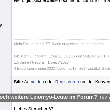
Nein, glücklicherweise noch nicht. Nur GIST im B
18
Mein Partner der GIST. Wenn er gewinnt, hat er verloren.
GIST am Dünndarm, Exon 11, DEL Codon 558, seit 2001 | Gli
1,5 Jahre | Regorafinib seit 8/2020
4 Bauchoperationen 2002 | 2005 | 2013 | 2017 zusätzl. Gall
Bitte
Anmelden
oder
Registrieren
um der Konvers
noch weitere Leiomyo-Leute im Forum?
14 Au
Liebes Sternchen67,