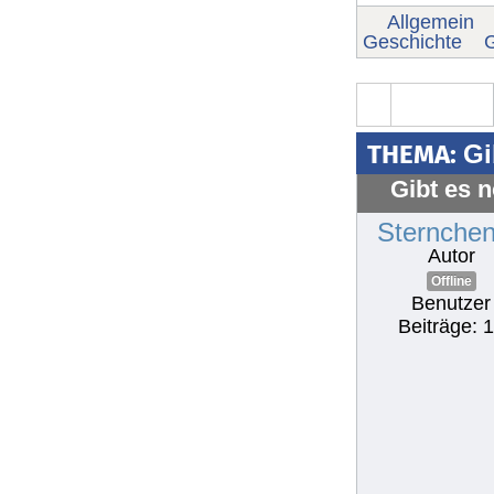
Allgemein
Geschichte
G
THEMA:
Gi
Gibt es 
Sternche
Autor
Offline
Benutzer
Beiträge: 