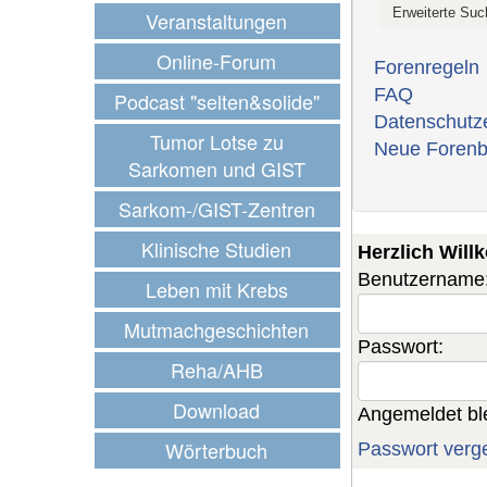
Veranstaltungen
Online-Forum
Forenregeln
FAQ
Podcast "selten&solide"
Datenschutz
Tumor Lotse zu
Neue Forenb
Sarkomen und GIST
Sarkom-/GIST-Zentren
Klinische Studien
Herzlich Wil
Benutzername
Leben mit Krebs
Mutmachgeschichten
Passwort:
Reha/AHB
Download
Angemeldet bl
Wörterbuch
Passwort verg