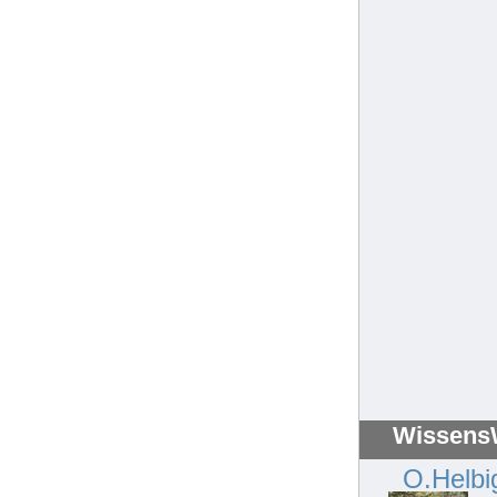
WissensW
O.Helbi