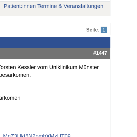
Patient:innen Termine & Veranstaltungen
Seite:
1
#1447
Torsten Kessler vom Uniklinikum Münster
ebesarkomen.
sarkomen
y...MnZ3Ukt6N2pmbXMzUT09