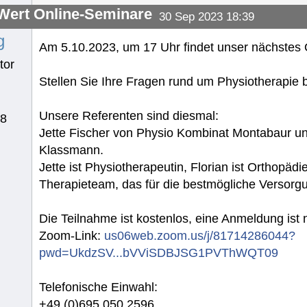
ert Online-Seminare
30 Sep 2023 18:39
g
Am 5.10.2023, um 17 Uhr findet unser nächstes O
tor
Stellen Sie Ihre Fragen rund um Physiotherapie b
Unsere Referenten sind diesmal:
78
Jette Fischer von Physio Kombinat Montabaur un
Klassmann.
Jette ist Physiotherapeutin, Florian ist Orthopäd
Therapieteam, das für die bestmögliche Versorgun
Die Teilnahme ist kostenlos, eine Anmeldung ist n
Zoom-Link:
us06web.zoom.us/j/81714286044?
pwd=UkdzSV...bVViSDBJSG1PVThWQT09
Telefonische Einwahl:
+49 (0)695 050 2596