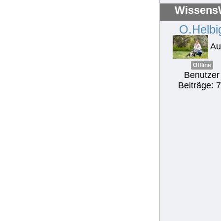
WissensW
O.Helbi
Au
Offline
Benutzer
Beiträge: 