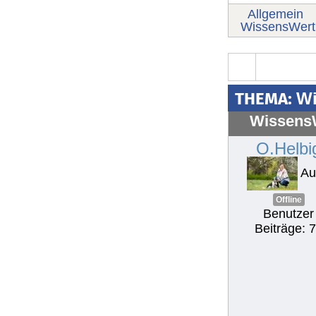
Allgemein
WissensWert
THEMA:
Wi
WissensW
O.Helbi
Au
Offline
Benutzer
Beiträge: 