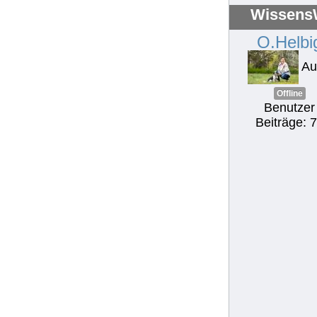
WissensW
O.Helbi
Au
Offline
Benutzer
Beiträge: 