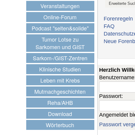
Veranstaltungen
Online-Forum
Forenregeln
FAQ
Podcast "selten&solide"
Datenschutz
Tumor Lotse zu
Neue Forenb
Sarkomen und GIST
Sarkom-/GIST-Zentren
Klinische Studien
Herzlich Wil
Benutzername
Leben mit Krebs
Mutmachgeschichten
Passwort:
Reha/AHB
Download
Angemeldet bl
Wörterbuch
Passwort verg