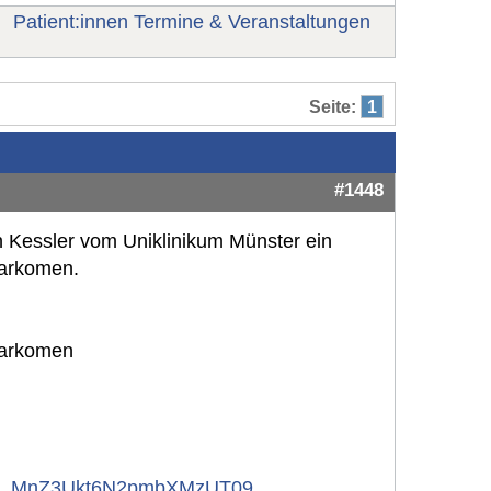
Patient:innen Termine & Veranstaltungen
Seite:
1
#1448
n Kessler vom Uniklinikum Münster ein
sarkomen.
sarkomen
y...MnZ3Ukt6N2pmbXMzUT09