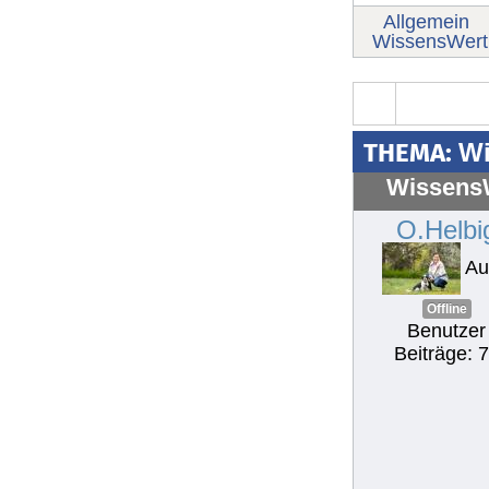
Allgemein
WissensWert
THEMA:
Wi
WissensW
O.Helbi
Au
Offline
Benutzer
Beiträge: 