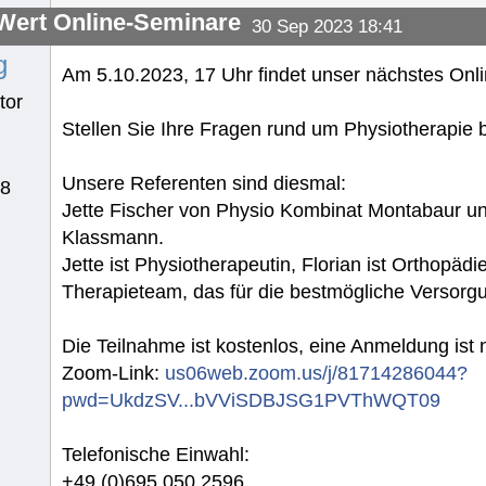
ert Online-Seminare
30 Sep 2023 18:41
g
Am 5.10.2023, 17 Uhr findet unser nächstes Onli
tor
Stellen Sie Ihre Fragen rund um Physiotherapie b
Unsere Referenten sind diesmal:
78
Jette Fischer von Physio Kombinat Montabaur un
Klassmann.
Jette ist Physiotherapeutin, Florian ist Orthopäd
Therapieteam, das für die bestmögliche Versorgun
Die Teilnahme ist kostenlos, eine Anmeldung ist n
Zoom-Link:
us06web.zoom.us/j/81714286044?
pwd=UkdzSV...bVViSDBJSG1PVThWQT09
Telefonische Einwahl:
+49 (0)695 050 2596