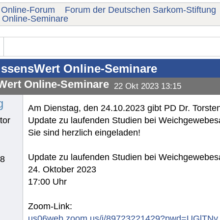
Online-Forum
Forum der Deutschen Sarkom-Stiftung
 Online-Seminare
ssensWert Online-Seminare
ert Online-Seminare
22 Okt 2023 13:15
g
Am Dienstag, den 24.10.2023 gibt PD Dr. Torste
tor
Update zu laufenden Studien bei Weichgewebe
Sie sind herzlich eingeladen!
Update zu laufenden Studien bei Weichgewebe
78
24. Oktober 2023
17:00 Uhr
Zoom-Link:
us06web.zoom.us/j/89723221429?pwd=UGlTN