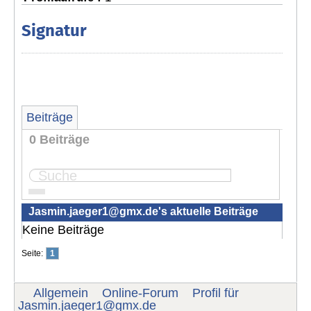
Signatur
Beiträge
0 Beiträge
Seite:
1
Jasmin.jaeger1@gmx.de
's aktuelle Beiträge
Keine Beiträge
Seite:
1
Allgemein
Online-Forum
Profil für
Jasmin.jaeger1@gmx.de