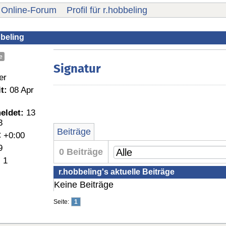
Online-Forum
Profil für r.hobbeling
bbeling
e
Signatur
er
t:
08 Apr
eldet:
13
3
Beiträge
 +0:00
9
0 Beiträge
:
1
r.hobbeling's aktuelle Beiträge
Keine Beiträge
Seite:
1