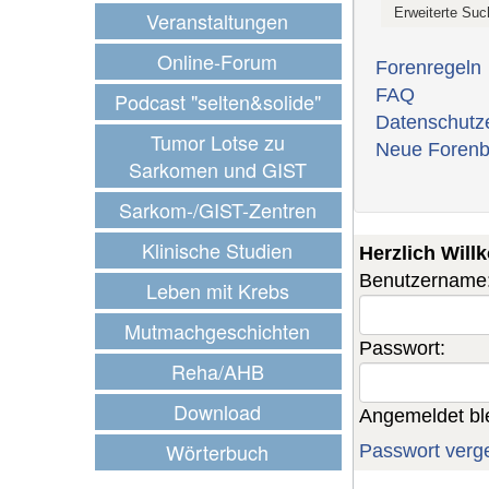
Veranstaltungen
Online-Forum
Forenregeln
FAQ
Podcast "selten&solide"
Datenschutz
Tumor Lotse zu
Neue Forenb
Sarkomen und GIST
Sarkom-/GIST-Zentren
Klinische Studien
Herzlich Wil
Benutzername
Leben mit Krebs
Mutmachgeschichten
Passwort:
Reha/AHB
Download
Angemeldet bl
Wörterbuch
Passwort verg