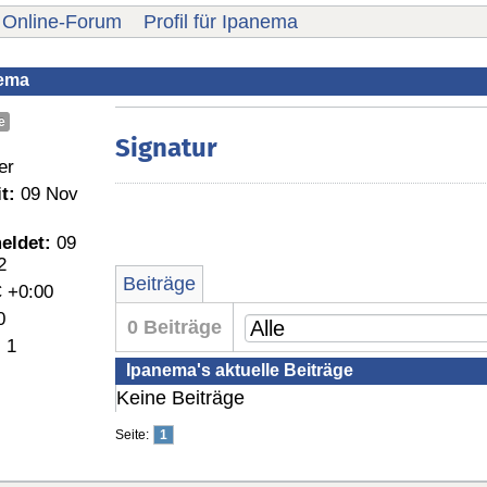
Online-Forum
Profil für Ipanema
nema
e
Signatur
er
t:
09 Nov
eldet:
09
2
Beiträge
 +0:00
0
0 Beiträge
:
1
Ipanema's aktuelle Beiträge
Keine Beiträge
Seite:
1