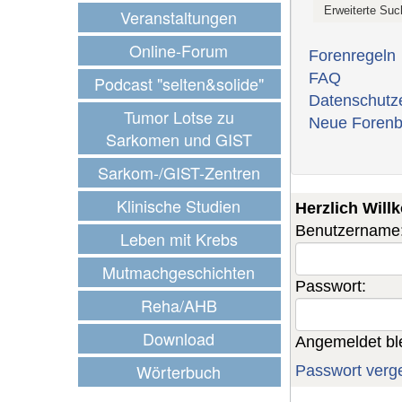
Veranstaltungen
Online-Forum
Forenregeln
FAQ
Podcast "selten&solide"
Datenschutz
Tumor Lotse zu
Neue Forenb
Sarkomen und GIST
Sarkom-/GIST-Zentren
Klinische Studien
Herzlich Wil
Benutzername
Leben mit Krebs
Mutmachgeschichten
Passwort:
Reha/AHB
Download
Angemeldet bl
Wörterbuch
Passwort verg