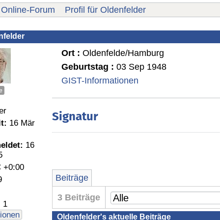
Online-Forum
Profil für Oldenfelder
nfelder
Ort :
Oldenfelde/Hamburg
Geburtstag :
03 Sep 1948
GIST-Informationen
e
er
Signatur
t:
16 Mär
eldet:
16
5
 +0:00
Beiträge
9
3 Beiträge
:
1
ionen
Oldenfelder's aktuelle Beiträge