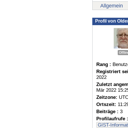
Allgemein
Profil von Olde
Offlin
Rang :
Benutz
Registriert sei
2022
Zuletzt angem
Mär 2022 15:2
Zeitzone:
UTC
Ortszeit:
11:2
Beiträge :
3
Profilaufrufe 
GIST-Informat