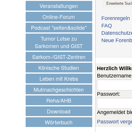
Veranstaltungen
Online-Forum
Forenregeln
FAQ
Podcast "selten&solide"
Datenschutz
Tumor Lotse zu
Neue Forenb
Sarkomen und GIST
Sarkom-/GIST-Zentren
Klinische Studien
Herzlich Wil
Benutzername
Leben mit Krebs
Mutmachgeschichten
Passwort:
Reha/AHB
Download
Angemeldet bl
Wörterbuch
Passwort verg