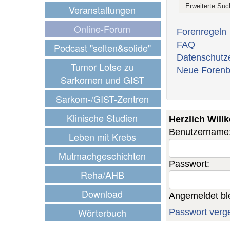
Veranstaltungen
Online-Forum
Forenregeln
FAQ
Podcast "selten&solide"
Datenschutz
Tumor Lotse zu
Neue Forenb
Sarkomen und GIST
Sarkom-/GIST-Zentren
Klinische Studien
Herzlich Wil
Benutzername
Leben mit Krebs
Mutmachgeschichten
Passwort:
Reha/AHB
Download
Angemeldet bl
Wörterbuch
Passwort verg