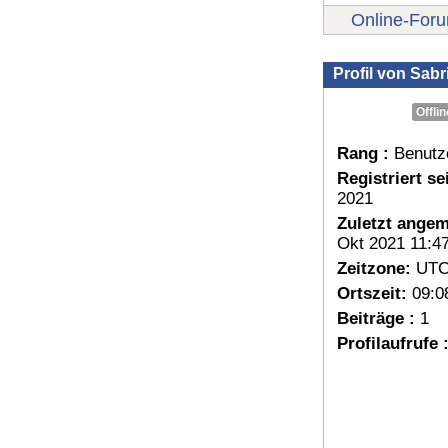
Online-For
Profil von Sab
Offlin
Rang :
Benutz
Registriert sei
2021
Zuletzt angem
Okt 2021 11:4
Zeitzone:
UTC
Ortszeit:
09:0
Beiträge :
1
Profilaufrufe 