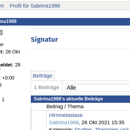
um
Profil für Sabrina1988
rina1988
e
Signatur
er
t:
26 Okt
eldet:
28
7
Beiträge
 +0:00
8
1 Beiträge
Sabrina1988's aktuelle Beiträge
:
1
Beitrag / Thema
Hirnmetastase
Sabrina1988
, 26 Okt 2021 15:35
Kategorie:
Studien, Therapien und