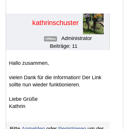
Forenbeiträge" erscheint: Seite
nicht vorhanden
#851
kathrinschuster
Administrator
Offline
Beiträge: 11
Hallo zusammen,
vielen Dank für die Information! Der Link
sollte nun wieder funktionieren.
Liebe Grüße
Kathrin
Bitte
Anmelden
oder
Registrieren
um der