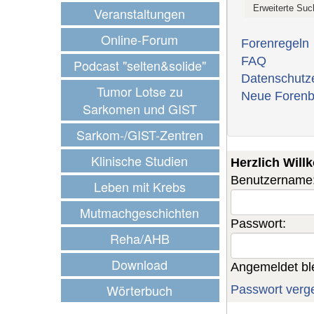
Veranstaltungen
Online-Forum
Forenregeln
FAQ
Podcast "selten&solide"
Datenschutz
Tumor Lotse zu
Neue Forenb
Sarkomen und GIST
Sarkom-/GIST-Zentren
Klinische Studien
Herzlich Wil
Benutzername
Leben mit Krebs
Mutmachgeschichten
Passwort:
Reha/AHB
Download
Angemeldet bl
Wörterbuch
Passwort verg