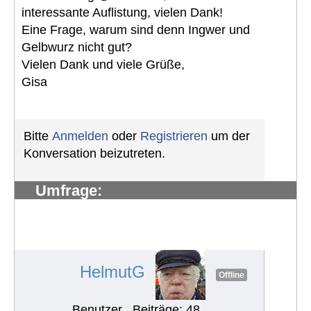
interessante Auflistung, vielen Dank!
Eine Frage, warum sind denn Ingwer und
Gelbwurz nicht gut?
Vielen Dank und viele Grüße,
Gisa
Bitte
Anmelden
oder
Registrieren
um der
Konversation beizutreten.
Umfrage:
Problemen/Herausforderungen in
europ. Ländern rund um die
Ernährung
#993
HelmutG
Offline
Benutzer
Beiträge: 48