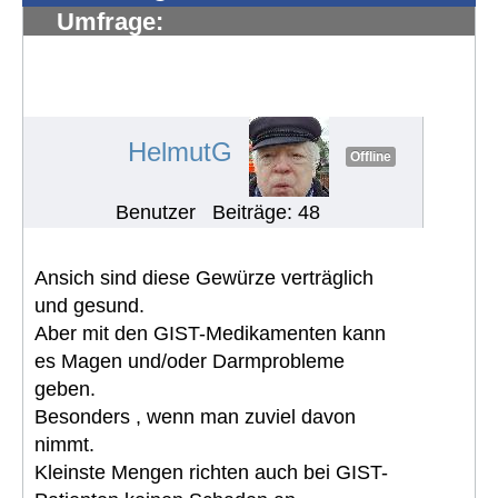
Umfrage:
Problemen/Herausforderungen in
europ. Ländern rund um die
Ernährung
#995
HelmutG
Offline
Benutzer
Beiträge: 48
Ansich sind diese Gewürze verträglich
und gesund.
Aber mit den GIST-Medikamenten kann
es Magen und/oder Darmprobleme
geben.
Besonders , wenn man zuviel davon
nimmt.
Kleinste Mengen richten auch bei GIST-