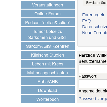
Veranstaltungen
Online-Forum
Forenregeln
FAQ
Podcast "selten&solide"
Datenschutz
Tumor Lotse zu
Neue Forenb
Sarkomen und GIST
Sarkom-/GIST-Zentren
Klinische Studien
Herzlich Wil
Benutzername
Leben mit Krebs
Mutmachgeschichten
Passwort:
Reha/AHB
Download
Angemeldet bl
Wörterbuch
Passwort verg