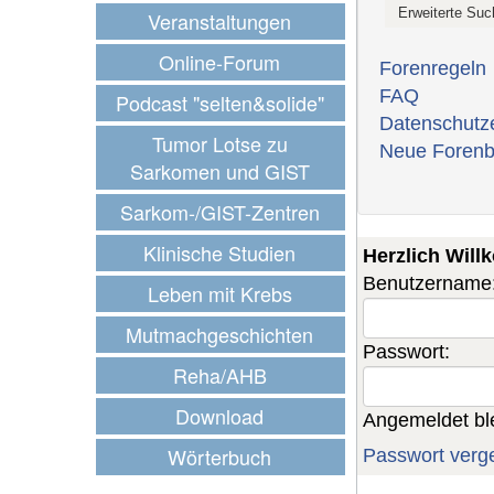
Veranstaltungen
Online-Forum
Forenregeln
FAQ
Podcast "selten&solide"
Datenschutz
Tumor Lotse zu
Neue Forenb
Sarkomen und GIST
Sarkom-/GIST-Zentren
Klinische Studien
Herzlich Wil
Benutzername
Leben mit Krebs
Mutmachgeschichten
Passwort:
Reha/AHB
Download
Angemeldet bl
Wörterbuch
Passwort verg