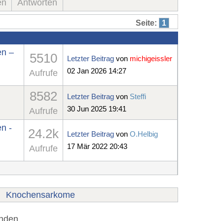
en
Antworten
Seite:
1
en –
5510
Letzter Beitrag
von
michigeissler
02 Jan 2026 14:27
Aufrufe
8582
Letzter Beitrag
von
Steffi
30 Jun 2025 19:41
Aufrufe
n -
24.2k
Letzter Beitrag
von
O.Helbig
17 Mär 2022 20:43
Aufrufe
Knochensarkome
unden