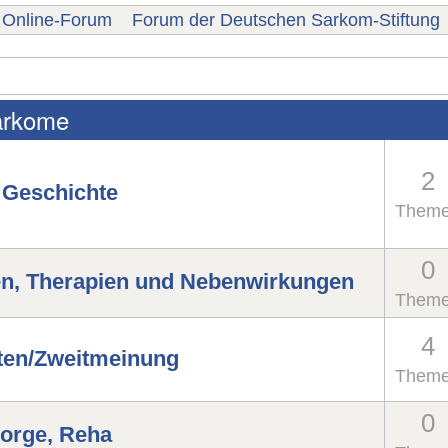
Online-Forum
Forum der Deutschen Sarkom-Stiftung
arkome
2
 Geschichte
Them
0
en, Therapien und Nebenwirkungen
Them
4
ten/Zweitmeinung
Them
0
orge, Reha