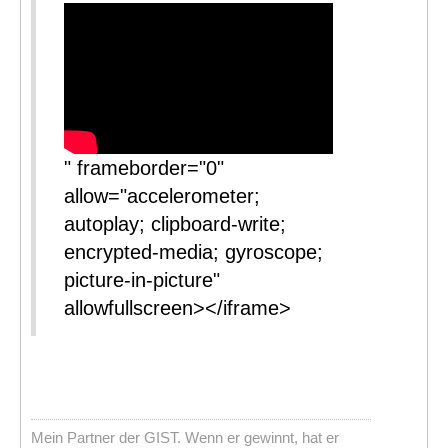
" frameborder="0"
allow="accelerometer;
autoplay; clipboard-write;
encrypted-media; gyroscope;
picture-in-picture"
allowfullscreen></iframe>
Mein Partner der GIST. Wenn er gewinnt, hat er