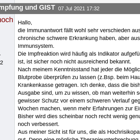
mpfung und GIST
07 Jul 2021 17:32
noch
Hallo,
die Immunantwort fällt wohl sehr verschieden au
chronische schwere Erkrankung haben, aber aus
Immunsystem.
Die Impfreaktion wird häufig als Indikator aufgef
r
ist, ist sicher noch nicht ausreichend bekannt.
62
Nach meinem Kenntnisstand hat jeder die Möglic
Blutprobe überprüfen zu lassen (z.Bsp. beim Haus
Krankenkasse getragen. Ich denke, dass die bish
Ausgabe sind, um zu wissen, ob man weiterhin seh
gewisser Schutz vor einem schweren Verlauf gege
Wochen machen, wenn mehr Erfahrungen zur Einst
Bisher wird dies scheinbar noch recht wenig genu
noch verbessert.
Aus meiner Sicht ist für uns, die als Hochrisikopa
gut. Denn eine mögliche Therapieunterbrechung 