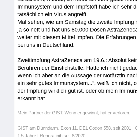
Immunsystem und dem Impfstoff habe ich sehr de
tatsächlich ein Virus angreift.
Mal sehen, wie am Samstag die zweite Impfung 
ja so nett und hat uns 80.000 Dosen AstraZeneca
weiter mit diesem Mittel impfen. Die Erfahrungen
bei uns in Deutschland.
Zweitimpfung AstraZeneca am 19.6.: Absolut kei
Berühren der Einstichstelle. Hätte ich nicht gedac
Wenn ich aber an die Aussage der Notärztin nach 
ein sehr gutes Immunsystem...", weiß ich nicht,
der Impfung wirklich gut ist, oder ob mein Immun
erkannt hat.
Mein Partner der GIST. Wenn er gewinnt, hat er verloren.
GIST am Dünndarm, Exon 11, DEL Codon 558, seit 2001 | Gli
1,5 Jahre | Regorafinib seit 8/2020