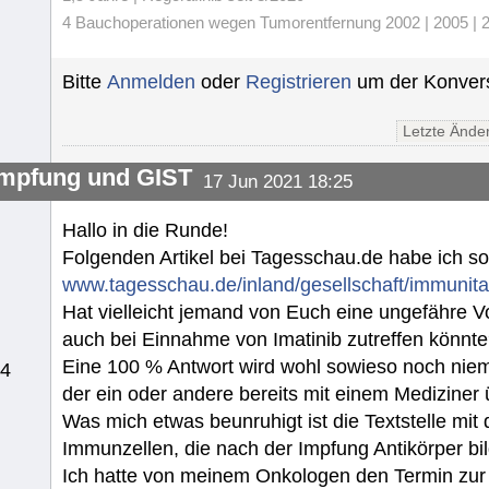
4 Bauchoperationen wegen Tumorentfernung 2002 | 2005 | 20
Bitte
Anmelden
oder
Registrieren
um der Konvers
Letzte Ände
mpfung und GIST
17 Jun 2021 18:25
Hallo in die Runde!
Folgenden Artikel bei Tagesschau.de habe ich s
www.tagesschau.de/inland/gesellschaft/immunita
Hat vielleicht jemand von Euch eine ungefähre V
auch bei Einnahme von Imatinib zutreffen könnt
Eine 100 % Antwort wird wohl sowieso noch niema
14
der ein oder andere bereits mit einem Mediziner
Was mich etwas beunruhigt ist die Textstelle mit
Immunzellen, die nach der Impfung Antikörper bil
Ich hatte von meinem Onkologen den Termin zur