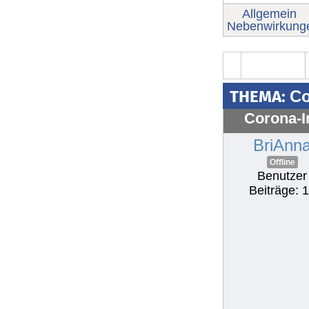
Allgemein
Nebenwirkung
THEMA:
Co
Corona-I
BriAnn
Offline
Benutzer
Beiträge: 