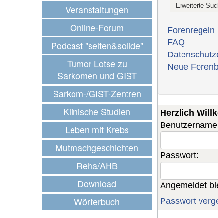
Veranstaltungen
Online-Forum
Forenregeln
FAQ
Podcast "selten&solide"
Datenschutz
Tumor Lotse zu
Neue Forenb
Sarkomen und GIST
Sarkom-/GIST-Zentren
Klinische Studien
Herzlich Wil
Benutzername
Leben mit Krebs
Mutmachgeschichten
Passwort:
Reha/AHB
Download
Angemeldet bl
Wörterbuch
Passwort verg