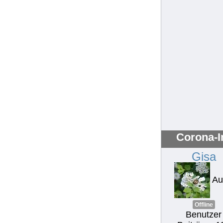
Corona-I
Gisa
Au
Offline
Benutzer