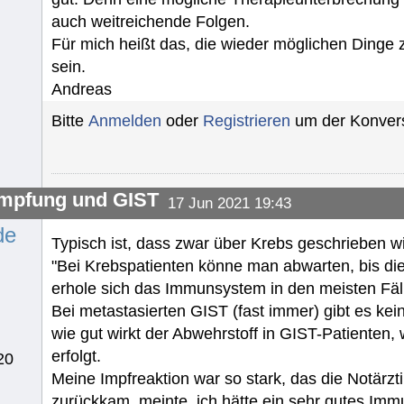
auch weitreichende Folgen.
Für mich heißt das, die wieder möglichen Dinge 
sein.
Andreas
Bitte
Anmelden
oder
Registrieren
um der Konvers
mpfung und GIST
17 Jun 2021 19:43
de
Typisch ist, dass zwar über Krebs geschrieben wi
"Bei Krebspatienten könne man abwarten, bis di
erhole sich das Immunsystem in den meisten Fäll
Bei metastasierten GIST (fast immer) gibt es kein
wie gut wirkt der Abwehrstoff in GIST-Patienten,
erfolgt.
20
Meine Impfreaktion war so stark, das die Notärzt
zurückkam, meinte, ich hätte ein sehr gutes I