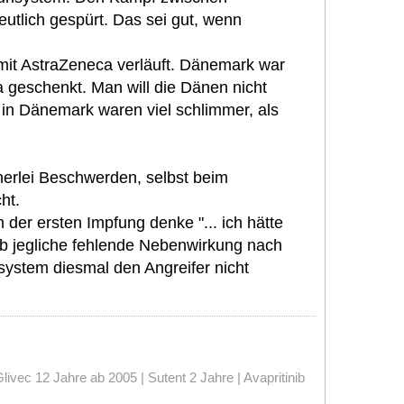
utlich gespürt. Das sei gut, wenn
mit AstraZeneca verläuft. Dänemark war
 geschenkt. Man will die Dänen nicht
 in Dänemark waren viel schlimmer, als
nerlei Beschwerden, selbst beim
ht.
der ersten Impfung denke "... ich hätte
 ob jegliche fehlende Nebenwirkung nach
system diesmal den Angreifer nicht
vec 12 Jahre ab 2005 | Sutent 2 Jahre | Avapritinib