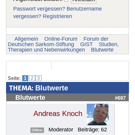
Passwort vergessen?
Benutzername
vergessen?
Registrieren
Allgemein
Online-Forum
Forum der
Deutschen Sarkom-Stiftung
GIST
Studien,
Therapien und Nebenwirkungen
Blutwerte
Seite:
1
2
3
THEMA:
Blutwerte
Blutwerte
#697
Andreas Knoch
Moderator
Beiträge: 62
Offline