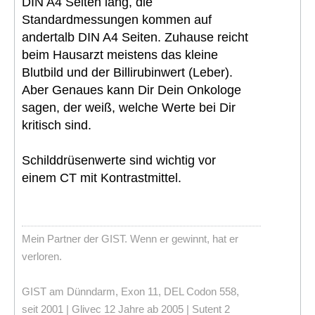
DIN A4 Seiten lang, die
Standardmessungen kommen auf
andertalb DIN A4 Seiten. Zuhause reicht
beim Hausarzt meistens das kleine
Blutbild und der Billirubinwert (Leber).
Aber Genaues kann Dir Dein Onkologe
sagen, der weiß, welche Werte bei Dir
kritisch sind.
Schilddrüsenwerte sind wichtig vor
einem CT mit Kontrastmittel.
Mein Partner der GIST. Wenn er gewinnt, hat er
verloren.
GIST am Dünndarm, Exon 11, DEL Codon 558,
seit 2001 | Glivec 12 Jahre ab 2005 | Sutent 2