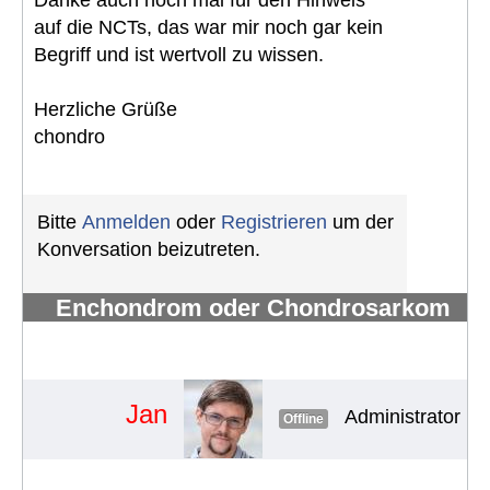
auf die NCTs, das war mir noch gar kein
Begriff und ist wertvoll zu wissen.
Herzliche Grüße
chondro
Bitte
Anmelden
oder
Registrieren
um der
Konversation beizutreten.
Enchondrom oder Chondrosarkom
Schulter
#1391
Jan
Administrator
B
Offline