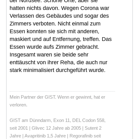
der Nordsee. Schöne Orte, aber sie
hatten nichts davon. Wegen Corona war
Verlassen des Gebäudes und sogar des
Zimmers verboten. Nicht einmal zum
Essen konnten sie sich mit anderen,
maskiert und auf Entfernung, treffen. Das
Essen wurde aufs Zimmer gebracht.
Insgesamt waren sie beide sehr
enttäuscht von ihrer Reha, die auch nur
stark minimalisiert durchgeführt wurde.
Mein Partner der GIST. Wenn er gewinnt, hat er
verloren.
GIST am Dünndarm, Exon 11, DEL Codon 558,
seit 2001 | Glivec 12 Jahre ab 2005 | Sutent 2
Jahre | Avapritinib 1,5 Jahre | Regorafinib seit