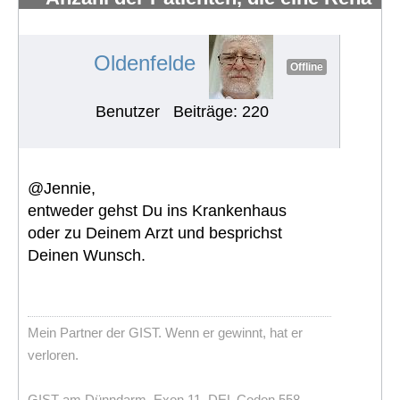
erhalten und wahrnehmen
#488
Oldenfelde
Offline
Benutzer
Beiträge: 220
@Jennie,
entweder gehst Du ins Krankenhaus
oder zu Deinem Arzt und besprichst
Deinen Wunsch.
Mein Partner der GIST. Wenn er gewinnt, hat er
verloren.
GIST am Dünndarm, Exon 11, DEL Codon 558,