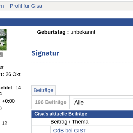
um
Profil für Gisa
Geburtstag :
unbekannt
Signatur
e
er
t:
26 Okt
eldet:
14
Beiträge
4
 +0:00
196 Beiträge
0
Gisa's aktuelle Beiträge
Beitrag / Thema
:
12
GdB bei GIST