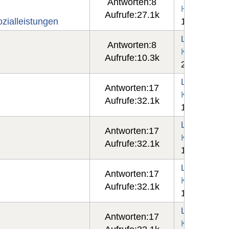
Antworten:
8
Helmut-G
Aufrufe:
27.1k
zialleistungen
17 Dez 2025
Letzter Beit
Antworten:
8
Kammo
Aufrufe:
10.3k
25 Jun 2025
Letzter Beit
Antworten:
17
Kammo
Aufrufe:
32.1k
10 Mai 2025
Letzter Beit
Antworten:
17
Kammo
Aufrufe:
32.1k
10 Mai 2025
Letzter Beit
Antworten:
17
Kammo
Aufrufe:
32.1k
10 Mai 2025
Letzter Beit
Antworten:
17
Kammo