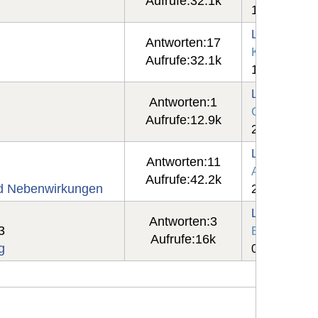
Aufrufe:
32.1k
10 Mai 2025
Letzter Beit
Antworten:
17
Kammo
Aufrufe:
32.1k
10 Mai 2025
Letzter Beit
Antworten:
1
Gisa
Aufrufe:
12.9k
24 Jan 2025
Letzter Beit
Antworten:
11
Aleksandra
Aufrufe:
42.2k
nd Nebenwirkungen
22 Feb 2025
Letzter Beit
Antworten:
3
3
Elli
Aufrufe:
16k
g
04 Jul 2025 