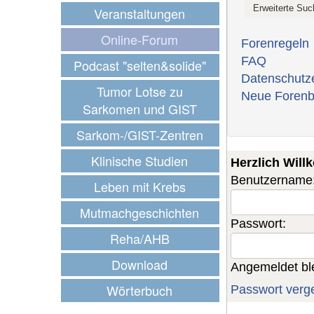
Veranstaltungen
Online-Forum
Forenregeln
FAQ
Podcast "selten&solide"
Datenschutz
Tumor Lotse zu
Neue Forenb
Sarkomen und GIST
Sarkom-/GIST-Zentren
Klinische Studien
Herzlich Wil
Benutzername
Leben mit Krebs
Mutmachgeschichten
Passwort:
Reha/AHB
Download
Angemeldet bl
Wörterbuch
Passwort verg