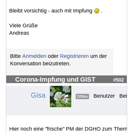
Bleibt vorsichtig - auch mit Impfung
.
Viele Grüße
Andreas
Bitte
Anmelden
oder
Registrieren
um der
Konversation beizutreten.
Corona-Impfung und GIST
#502
Gisa
Benutzer
Beitr
Offline
Hier noch eine "frische" PM der DGHO zum Thema 