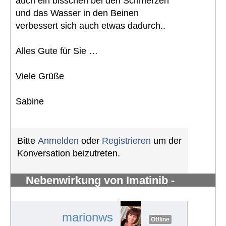
auch ein bisschen bei den Schmerzen
und das Wasser in den Beinen
verbessert sich auch etwas dadurch..
Alles Gute für Sie …
Viele Grüße
Sabine
Bitte
Anmelden
oder
Registrieren
um der
Konversation beizutreten.
Nebenwirkung von Imatinib -
Knochenschmerzen in den Knöchel
#1283
marionws
Offline