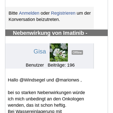
Bitte
Anmelden
oder
Registrieren
um der
Konversation beizutreten.
Nebenwirkung von Imatinib -
Knochenschmerzen in den Knöchel
#1295
Gisa
Offline
Benutzer
Beiträge: 196
Hallo @Windsegel und @marionws ,
bei so starken Nebenwirkungen würde
ich mich unbedingt an den Onkologen
wenden, das ist schon heftig.
Bei Wassereinlagerung mit