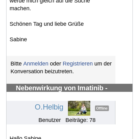
werde mich gleich auf die Suche
machen.
Schönen Tag und liebe Grüße
Sabine
Bitte
Anmelden
oder
Registrieren
um der
Konversation beizutreten.
Nebenwirkung von Imatinib -
Knochenschmerzen in den Knöchel
#1280
O.Helbig
Offline
Benutzer
Beiträge: 78
Hallo Sabine,