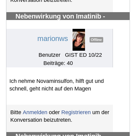
Nebenwirkung von Imatinib -
Knochenschmerzen in den Knöchel
#1297
marionws
Offline
Benutzer
GIST ED 10/22
Beiträge: 40
Ich nehme Novaminsulfon, hilft gut und
schnell, geht nicht auf den Magen
Bitte
Anmelden
oder
Registrieren
um der
Konversation beizutreten.