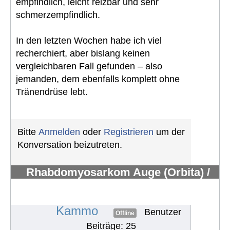
empfindlich, leicht reizbar und sehr
schmerzempfindlich.
In den letzten Wochen habe ich viel
recherchiert, aber bislang keinen
vergleichbaren Fall gefunden – also
jemanden, dem ebenfalls komplett ohne
Tränendrüse lebt.
Bitte
Anmelden
oder
Registrieren
um der
Konversation beizutreten.
Rhabdomyosarkom Auge (Orbita) /
keine Tränendrüse mehr / Hilfe /
suche Austausch
#1804
Kammo
Benutzer
Offline
Beiträge: 25