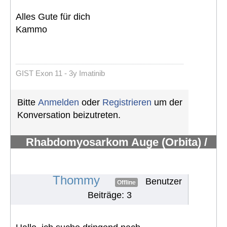
Alles Gute für dich
Kammo
GIST Exon 11 - 3y Imatinib
Bitte
Anmelden
oder
Registrieren
um der
Konversation beizutreten.
Rhabdomyosarkom Auge (Orbita) /
keine Tränendrüse mehr / Hilfe /
suche Austausch
#1803
Thommy
Benutzer
Offline
Beiträge: 3