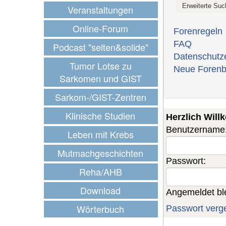
Veranstaltungen
Online-Forum
Forenregeln
FAQ
Podcast "selten&solide"
Datenschutz
Tumor Lotse zu
Neue Forenb
Sarkomen und GIST
Sarkom-/GIST-Zentren
Klinische Studien
Herzlich Wil
Benutzername
Leben mit Krebs
Mutmachgeschichten
Passwort:
Reha/AHB
Download
Angemeldet bl
Wörterbuch
Passwort verg