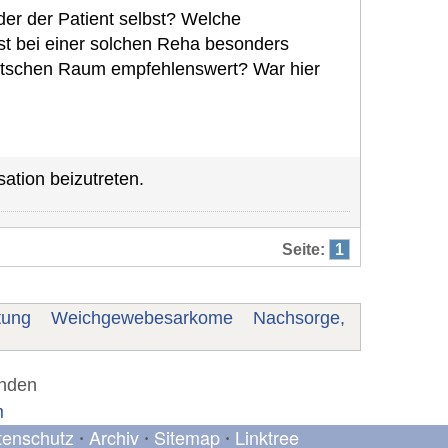
der der Patient selbst? Welche
st bei einer solchen Reha besonders
eutschen Raum empfehlenswert? War hier
ation beizutreten.
Seite:
1
tung
Weichgewebesarkome
Nachsorge,
unden
m
tenschutz
Archiv
Sitemap
Linktree
•
•
•