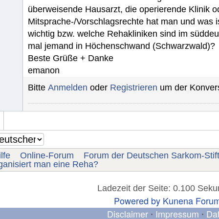
überweisende Hausarzt, die operierende Klinik o
Mitsprache-/Vorschlagsrechte hat man und was i
wichtig bzw. welche Rehakliniken sind im südd
mal jemand in Höchenschwand (Schwarzwald)?
Beste Grüße + Danke
emanon
Bitte
Anmelden
oder
Registrieren
um der Konvers
lfe
Online-Forum
Forum der Deutschen Sarkom-Stif
ganisiert man eine Reha?
Ladezeit der Seite: 0.100 Sek
Powered by
Kunena Foru
Disclaimer
Impressum
Da
•
•