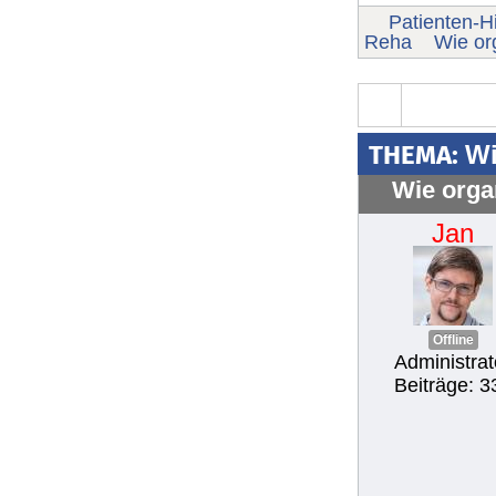
Patienten-Hi
Reha
Wie or
THEMA:
Wi
Wie orga
Jan
Offline
Administrat
Beiträge: 3