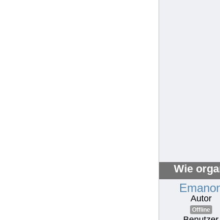
Wie orga
Emano
Autor
Offline
Benutzer