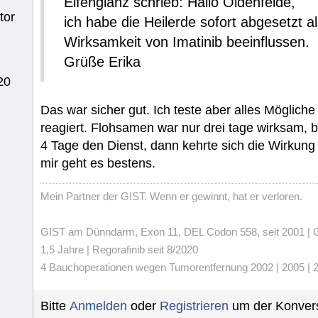
Elfenglanz schrieb: Hallo Oldenfelde,
tor
ich habe die Heilerde sofort abgesetzt a
Wirksamkeit von Imatinib beeinflussen.
Grüße Erika
20
Das war sicher gut. Ich teste aber alles Möglich
reagiert. Flohsamen war nur drei tage wirksam, be
4 Tage den Dienst, dann kehrte sich die Wirkung
mir geht es bestens.
Mein Partner der GIST. Wenn er gewinnt, hat er verloren.
GIST am Dünndarm, Exon 11, DEL Codon 558, seit 2001 | Gli
1,5 Jahre | Regorafinib seit 8/2020
4 Bauchoperationen wegen Tumorentfernung 2002 | 2005 | 20
Bitte
Anmelden
oder
Registrieren
um der Konvers