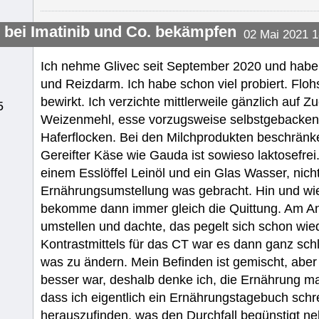
l bei Imatinib und Co. bekämpfen
02 Mai 2021 1
Ich nehme Glivec seit September 2020 und habe e
und Reizdarm. Ich habe schon viel probiert. Fl
bewirkt. Ich verzichte mittlerweile gänzlich auf 
5
Weizenmehl, esse vorzugsweise selbstgebacken
Haferflocken. Bei den Milchprodukten beschränke
Gereifter Käse wie Gauda ist sowieso laktosefre
einem Esslöffel Leinöl und ein Glas Wasser, nicht 
Ernährungsumstellung was gebracht. Hin und wie
bekomme dann immer gleich die Quittung. Am Anf
umstellen und dachte, das pegelt sich schon wie
Kontrastmittels für das CT war es dann ganz sc
was zu ändern. Mein Befinden ist gemischt, abe
besser war, deshalb denke ich, die Ernährung m
dass ich eigentlich ein Ernährungstagebuch schr
herauszufinden, was den Durchfall begünstigt ne