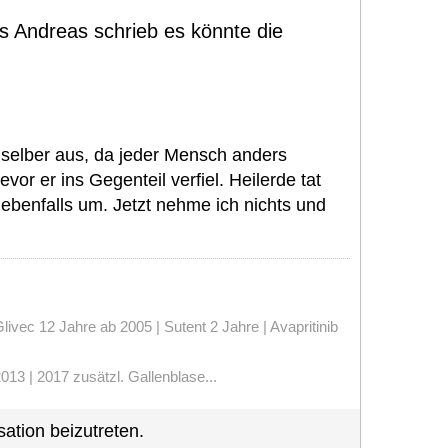
ls Andreas schrieb es könnte die
e selber aus, da jeder Mensch anders
vor er ins Gegenteil verfiel. Heilerde tat
 ebenfalls um. Jetzt nehme ich nichts und
vec 12 Jahre ab 2005 | Sutent 2 Jahre | Avapritinib
13 | 2017 zusätzl. Gallenblase...
ation beizutreten.