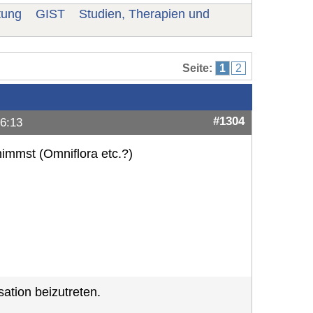
tung
GIST
Studien, Therapien und
Seite:
1
2
n
#1304
6:13
immst (Omniflora etc.?)
ation beizutreten.