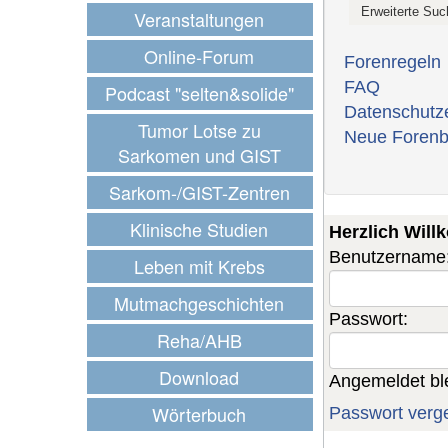
Veranstaltungen
Online-Forum
Forenregeln
FAQ
Podcast "selten&solide"
Datenschutz
Tumor Lotse zu
Neue Forenb
Sarkomen und GIST
Sarkom-/GIST-Zentren
Klinische Studien
Herzlich Wil
Benutzername
Leben mit Krebs
Mutmachgeschichten
Passwort:
Reha/AHB
Download
Angemeldet bl
Wörterbuch
Passwort verg