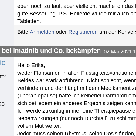
eben noch zu faul, aber vielleicht mache ich das
gute Besserung. P.S. Heilerde wurde mir auch a
Tabletten.
Bitte
Anmelden
oder
Registrieren
um der Konvers
l bei Imatinib und Co. bekämpfen
02 Mai 2021 1
de
Hallo Erika,
weder Flohsamen in allen Flüssigkeitsvariatione
tor
Beides war stark abführend. Nicht schlecht, wenn e
verhindern und der hängt mit dem Medikament 
(Therapiepause) hatte ich keinerlei Darmprobleme
sich bei jedem ein anderes Ergebnis zeigen kann
20
Ich werde zukünftig immer eine Therapiepause e
Nebenwirkungen (nur noch Durchfall) zu schlimm
vollem Mut weiter.
Jeder muss seinen Rhytmus, seine Dosis finden,