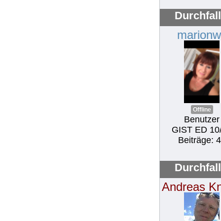
Durchfal
marionw
Offline
Benutzer
GIST ED 10
Beiträge: 
Durchfal
Andreas K