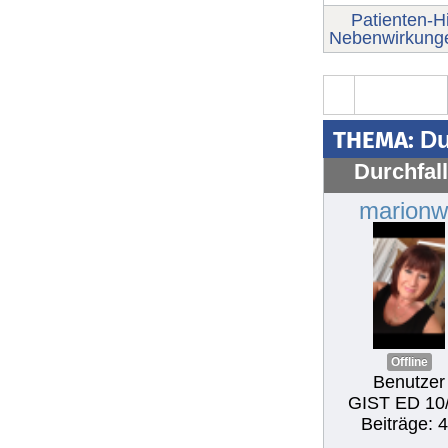
Patienten-Hi
Nebenwirkung
THEMA:
Du
Durchfal
marionw
Offline
Benutzer
GIST ED 10
Beiträge: 