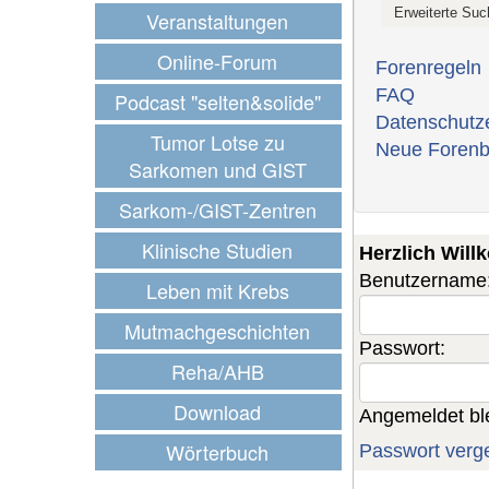
Veranstaltungen
Online-Forum
Forenregeln
FAQ
Podcast "selten&solide"
Datenschutz
Tumor Lotse zu
Neue Forenb
Sarkomen und GIST
Sarkom-/GIST-Zentren
Klinische Studien
Herzlich Wil
Benutzername
Leben mit Krebs
Mutmachgeschichten
Passwort:
Reha/AHB
Download
Angemeldet bl
Wörterbuch
Passwort verg