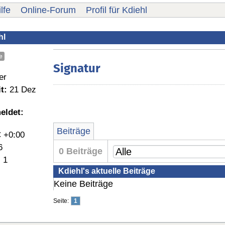
lfe
Online-Forum
Profil für Kdiehl
hl
e
Signatur
er
t:
21 Dez
eldet:
Beiträge
 +0:00
6
0 Beiträge
:
1
Kdiehl's aktuelle Beiträge
Keine Beiträge
Seite:
1