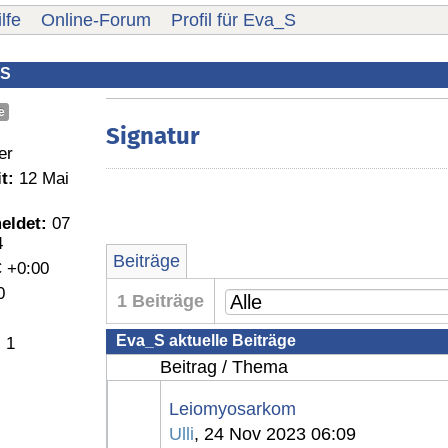
lfe
Online-Forum
Profil für Eva_S
_S
e
Signatur
er
t:
12 Mai
eldet:
07
4
Beiträge
 +0:00
0
1 Beiträge
Eva_S aktuelle Beiträge
:
1
Beitrag / Thema
Leiomyosarkom
Ulli
, 24 Nov 2023 06:09