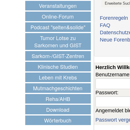
Veranstaltungen
Online-Forum
Forenregeln
FAQ
Podcast "selten&solide"
Datenschutz
Tumor Lotse zu
Neue Forenb
Sarkomen und GIST
Sarkom-/GIST-Zentren
Klinische Studien
Herzlich Wil
Benutzername
Leben mit Krebs
Mutmachgeschichten
Passwort:
Reha/AHB
Download
Angemeldet bl
Wörterbuch
Passwort verg