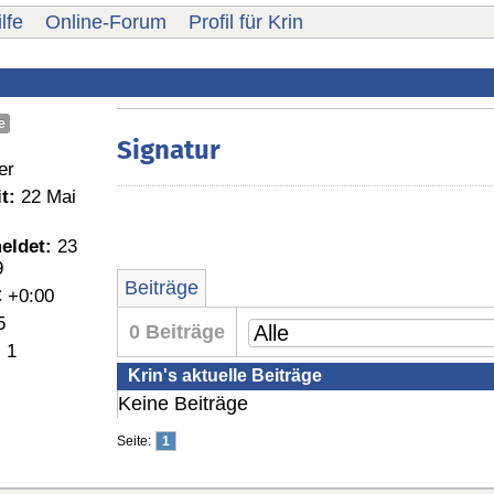
lfe
Online-Forum
Profil für Krin
e
Signatur
er
t:
22 Mai
eldet:
23
9
Beiträge
 +0:00
5
0 Beiträge
:
1
Krin's aktuelle Beiträge
Keine Beiträge
Seite:
1