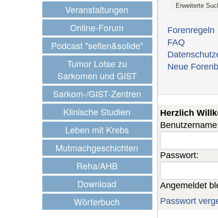
Veranstaltungen
Online-Forum
Forenregeln
FAQ
Podcast "selten&solide"
Datenschutz
Tumor Lotse zu
Neue Forenb
Sarkomen und GIST
Sarkom-/GIST-Zentren
Klinische Studien
Herzlich Wil
Benutzername
Leben mit Krebs
Mutmachgeschichten
Passwort:
Reha/AHB
Download
Angemeldet bl
Wörterbuch
Passwort verg