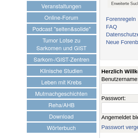
Veranstaltungen
Online-Forum
Forenregeln
FAQ
Podcast "selten&solide"
Datenschutz
Tumor Lotse zu
Neue Forenb
Sarkomen und GIST
Sarkom-/GIST-Zentren
Klinische Studien
Herzlich Wil
Benutzername
Leben mit Krebs
Mutmachgeschichten
Passwort:
Reha/AHB
Download
Angemeldet bl
Wörterbuch
Passwort verg