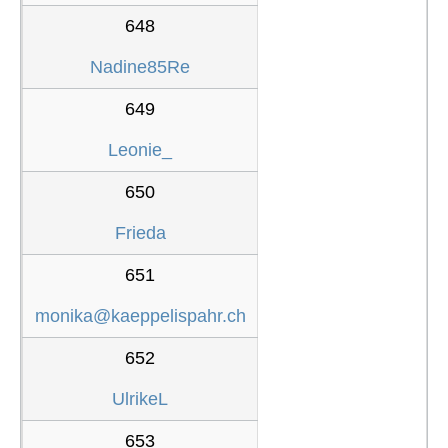
648
Nadine85Re
649
Leonie_
650
Frieda
651
monika@kaeppelispahr.ch
652
UlrikeL
653